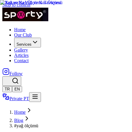
Skip to content
Home
Our Club
Services
Gallery
Articles
Contact
Follow
TR
EN
Private PT
Home
Blog
#yağ ölçümü