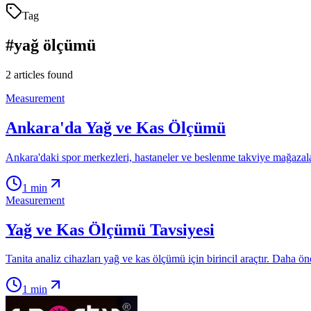
Tag
#
yağ ölçümü
2
articles found
Measurement
Ankara'da Yağ ve Kas Ölçümü
Ankara'daki spor merkezleri, hastaneler ve beslenme takviye mağazaları
1
min
Measurement
Yağ ve Kas Ölçümü Tavsiyesi
Tanita analiz cihazları yağ ve kas ölçümü için birincil araçtır. Daha ö
1
min