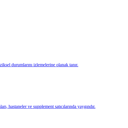
ziksel durumlarını izlemelerine olanak tanır.
ları, hastaneler ve supplement satıcılarında yaygındır.