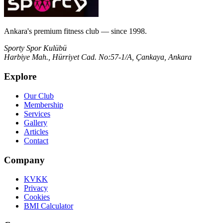
Ankara's premium fitness club — since 1998.
Sporty Spor Kulübü
Harbiye Mah., Hürriyet Cad. No:57-1/A, Çankaya, Ankara
Explore
Our Club
Membership
Services
Gallery
Articles
Contact
Company
KVKK
Privacy
Cookies
BMI Calculator