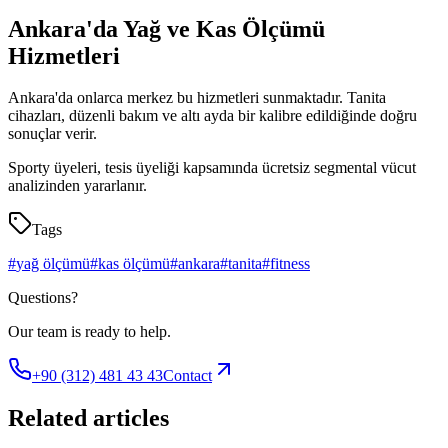
Ankara'da Yağ ve Kas Ölçümü
Hizmetleri
Ankara'da onlarca merkez bu hizmetleri sunmaktadır. Tanita
cihazları, düzenli bakım ve altı ayda bir kalibre edildiğinde doğru
sonuçlar verir.
Sporty üyeleri, tesis üyeliği kapsamında ücretsiz segmental vücut
analizinden yararlanır.
Tags
#
yağ ölçümü
#
kas ölçümü
#
ankara
#
tanita
#
fitness
Questions?
Our team is ready to help.
+90 (312) 481 43 43
Contact
Related articles