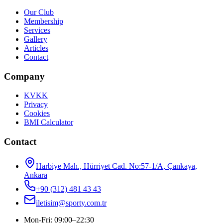
Our Club
Membership
Services
Gallery
Articles
Contact
Company
KVKK
Privacy
Cookies
BMI Calculator
Contact
Harbiye Mah., Hürriyet Cad. No:57-1/A, Çankaya,
Ankara
+90 (312) 481 43 43
iletisim@sporty.com.tr
Mon-Fri
:
09:00
–
22:30