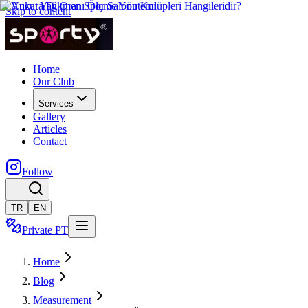
Skip to content
Home
Our Club
Services
Gallery
Articles
Contact
Follow
TR
EN
Private PT
Home
Blog
Measurement