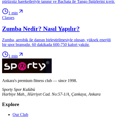
pürüzsüz hareketleriyle tanınır ve Bachata ile Tango figürlerini içerir.
1
min
Classes
Zumba Nedir? Nasıl Yapılır?
Zumba, aerobik ile dansın birleştirilmesiyle oluşan, yüksek enerjili
bir spor branşıdır. 60 dakikada 600-750 kalori yakılır.
1
min
Ankara's premium fitness club — since 1998.
Sporty Spor Kulübü
Harbiye Mah., Hürriyet Cad. No:57-1/A, Çankaya, Ankara
Explore
Our Club