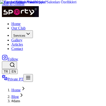
Skip to content
Home
Our Club
Services
Gallery
Articles
Contact
Follow
TR
EN
Private PT
Home
Blog
#dans