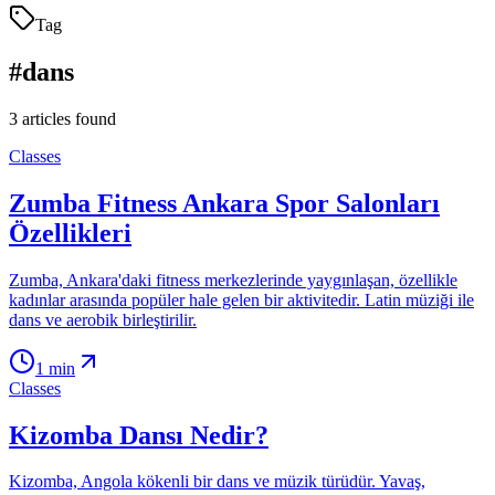
Tag
#
dans
3
articles found
Classes
Zumba Fitness Ankara Spor Salonları
Özellikleri
Zumba, Ankara'daki fitness merkezlerinde yaygınlaşan, özellikle
kadınlar arasında popüler hale gelen bir aktivitedir. Latin müziği ile
dans ve aerobik birleştirilir.
1
min
Classes
Kizomba Dansı Nedir?
Kizomba, Angola kökenli bir dans ve müzik türüdür. Yavaş,