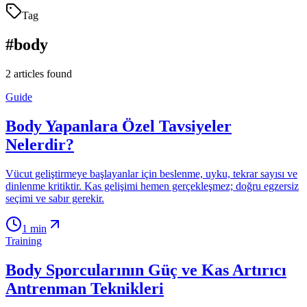
Tag
#
body
2
articles found
Guide
Body Yapanlara Özel Tavsiyeler
Nelerdir?
Vücut geliştirmeye başlayanlar için beslenme, uyku, tekrar sayısı ve
dinlenme kritiktir. Kas gelişimi hemen gerçekleşmez; doğru egzersiz
seçimi ve sabır gerekir.
1
min
Training
Body Sporcularının Güç ve Kas Artırıcı
Antrenman Teknikleri