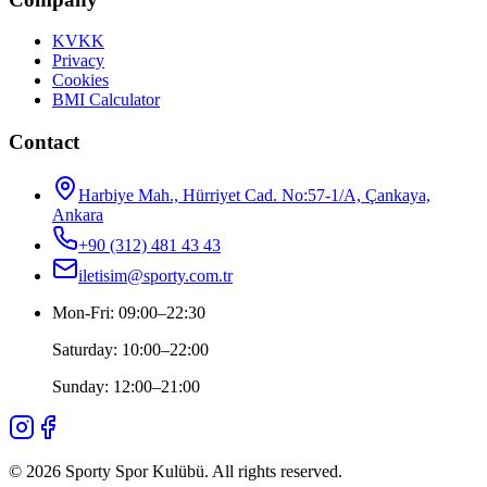
KVKK
Privacy
Cookies
BMI Calculator
Contact
Harbiye Mah., Hürriyet Cad. No:57-1/A, Çankaya,
Ankara
+90 (312) 481 43 43
iletisim@sporty.com.tr
Mon-Fri
:
09:00
–
22:30
Saturday
:
10:00
–
22:00
Sunday
:
12:00
–
21:00
©
2026
Sporty Spor Kulübü
.
All rights reserved.