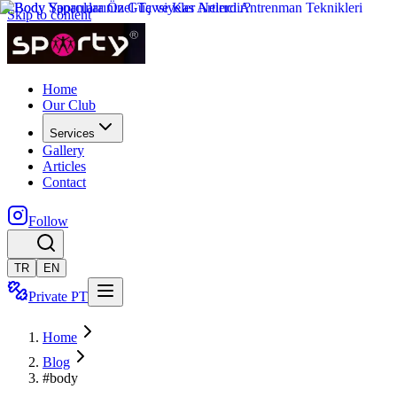
Skip to content
Home
Our Club
Services
Gallery
Articles
Contact
Follow
TR
EN
Private PT
Home
Blog
#body