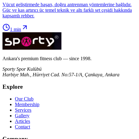
Vücut geliştirmede başarı, doğru antrenman yöntemlerine bağlıdır.
Güç ve kas artırıcı üç temel teknik ve altı farklı set çeşidi hakkında
kapsamlı rehber.
1
min
Ankara's premium fitness club — since 1998.
Sporty Spor Kulübü
Harbiye Mah., Hürriyet Cad. No:57-1/A, Çankaya, Ankara
Explore
Our Club
Membership
Services
Gallery
Articles
Contact
Company